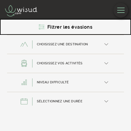
Filtrer les évasions
43
CHOISISSEZ UNE DESTINATION
Évasions
CHOISISSEZ VOS ACTIVITÉS
CAROUX, HAUT
Privé ou petit groupe
PIC SAINT LOUP
LANGUEDOC
NIVEAU DIFFICULTÉ
INSOLITE ET
TEAM BUILDING
AVENTURE
DÉBUTANT
SÉLECTIONNEZ UNE DURÉE
INTERMÉDIAIRE
GARD ET
1/2 JOURNÉE
AVEYRON ET
CAMARGUE
LARZAC
EXCURSIONS
CONFIRMÉ
JOURNÉE