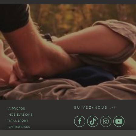
SUIVEZ-NOUS ;-)
-
À PROPOS
-
NOS ÉVASIONS
-
TRANSPORT
-
ENTREPRISES
-
CONDITIONS GÉNÉRALES