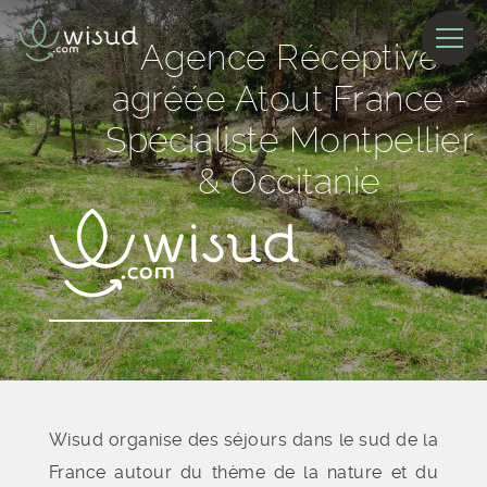
Agence Réceptive
agréée Atout France -
Spécialiste Montpellier
& Occitanie
Wisud organise des séjours dans le sud de la
France autour du thème de la nature et du