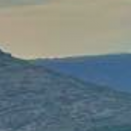
 - Séjours
D ET CAMARGUE
DITERANNEE
donnée